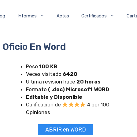
log
Informes
Actas
Certificados
Cart
 Oficio En Word
Peso
100 KB
Veces visitado
6420
Ultima revision hace
20 horas
Formato
( .doc) Microsoft WORD
Editable y Disponible
Calificación de
4 por 100
Opiniones
ABRIR en WORD