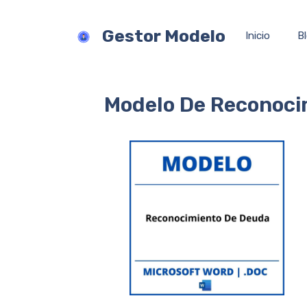
Saltar
al
Gestor Modelo
Inicio
B
contenido
Modelo De Reconoci